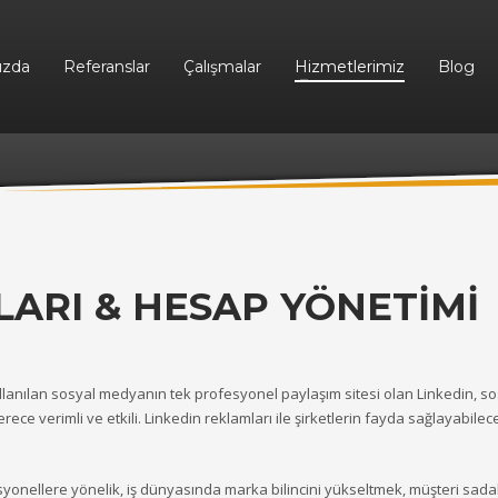
ızda
Referanslar
Çalışmalar
Hizmetlerimiz
Blog
ARI & HESAP YÖNETİMİ
kullanılan sosyal medyanın tek profesyonel paylaşım sitesi olan Linkedin, 
ece verimli ve etkili. Linkedin reklamları ile şirketlerin fayda sağlayabilec
syonellere yönelik, iş dünyasında marka bilincini yükseltmek, müşteri sadak