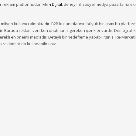
bir reklam platformudur.
Fikr-i Dijital
, deneyimli sosyal medya pazarlama ekibi 
 milyon kullanıcı almaktadır. B2B kullanıcılarının büyük bir kısmı bu platformu
. Burada reklam verirken unutmanız gereken içerikler vardır. Demografik bil
 gerekli en önemli mecradır. Detaylı bir hedefleme yapabilirsiniz. Re-Mark
o reklamlar da kullanabilirsiniz.