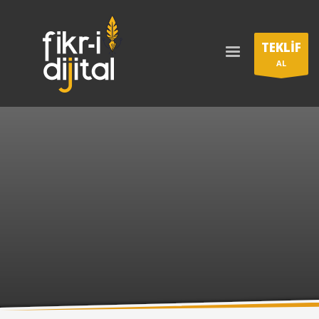
TEKLİF
AL