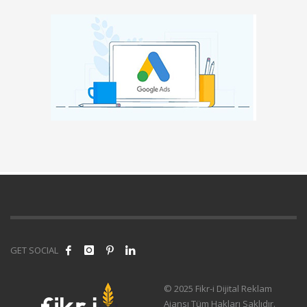
GET SOCIAL
© 2025 Fikr-i Dijital Reklam
Ajansı Tüm Hakları Saklıdır.