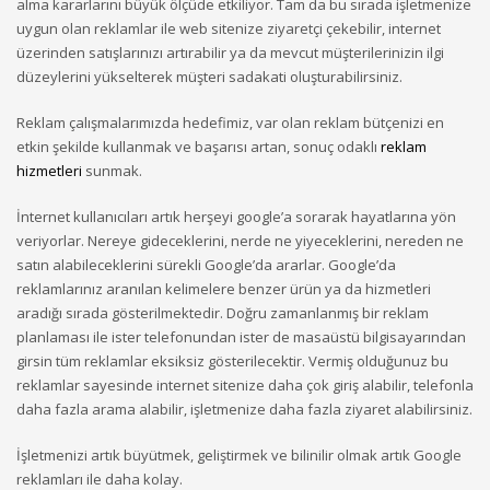
alma kararlarını büyük ölçüde etkiliyor. Tam da bu sırada işletmenize
uygun olan reklamlar ile web sitenize ziyaretçi çekebilir, internet
üzerinden satışlarınızı artırabilir ya da mevcut müşterilerinizin ilgi
düzeylerini yükselterek müşteri sadakati oluşturabilirsiniz.
Reklam çalışmalarımızda hedefimiz, var olan reklam bütçenizi en
etkin şekilde kullanmak ve başarısı artan, sonuç odaklı
reklam
hizmetleri
sunmak.
İnternet kullanıcıları artık herşeyi google’a sorarak hayatlarına yön
veriyorlar. Nereye gideceklerini, nerde ne yiyeceklerini, nereden ne
satın alabileceklerini sürekli Google’da ararlar. Google’da
reklamlarınız aranılan kelimelere benzer ürün ya da hizmetleri
aradığı sırada gösterilmektedir. Doğru zamanlanmış bir reklam
planlaması ile ister telefonundan ister de masaüstü bilgisayarından
girsin tüm reklamlar eksiksiz gösterilecektir. Vermiş olduğunuz bu
reklamlar sayesinde internet sitenize daha çok giriş alabilir, telefonla
daha fazla arama alabilir, işletmenize daha fazla ziyaret alabilirsiniz.
İşletmenizi artık büyütmek, geliştirmek ve bilinilir olmak artık Google
reklamları ile daha kolay.