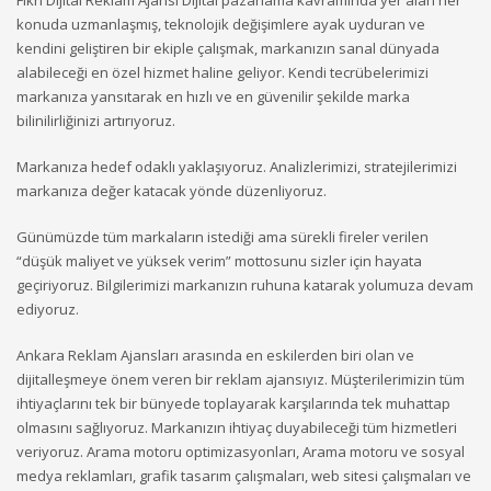
Fikri Dijital Reklam Ajansı Dijital pazarlama kavramında yer alan her
konuda uzmanlaşmış, teknolojik değişimlere ayak uyduran ve
kendini geliştiren bir ekiple çalışmak, markanızın sanal dünyada
alabileceği en özel hizmet haline geliyor. Kendi tecrübelerimizi
markanıza yansıtarak en hızlı ve en güvenilir şekilde marka
bilinilirliğinizi artırıyoruz.
Markanıza hedef odaklı yaklaşıyoruz. Analizlerimizi, stratejilerimizi
markanıza değer katacak yönde düzenliyoruz.
Günümüzde tüm markaların istediği ama sürekli fireler verilen
“düşük maliyet ve yüksek verim” mottosunu sizler için hayata
geçiriyoruz. Bilgilerimizi markanızın ruhuna katarak yolumuza devam
ediyoruz.
Ankara Reklam Ajansları arasında en eskilerden biri olan ve
dijitalleşmeye önem veren bir reklam ajansıyız. Müşterilerimizin tüm
ihtiyaçlarını tek bir bünyede toplayarak karşılarında tek muhattap
olmasını sağlıyoruz. Markanızın ihtiyaç duyabileceği tüm hizmetleri
veriyoruz. Arama motoru optimizasyonları, Arama motoru ve sosyal
medya reklamları, grafik tasarım çalışmaları, web sitesi çalışmaları ve