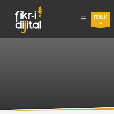
TEKLİF
AL