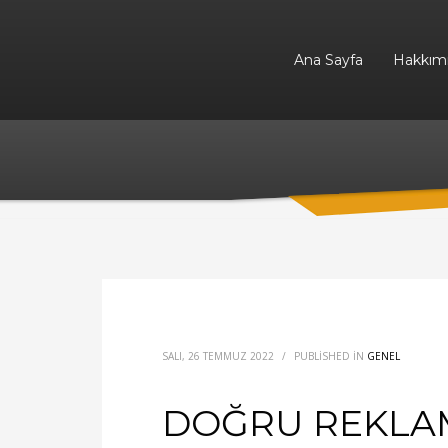
Ana Sayfa
Hakkım
SALI, 26 TEMMUZ 2022
/
PUBLISHED IN
GENEL
DOĞRU REKLAM