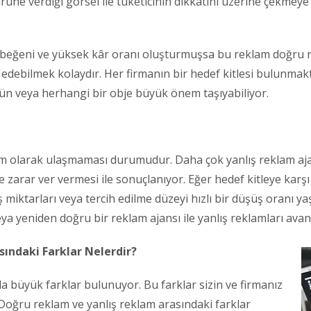
üne verdiği görsel ile tüketicinin dikkatini üzerine çekmeye
k beğeni ve yüksek kâr oranı oluşturmuşsa bu reklam doğru 
edebilmek kolaydır. Her firmanın bir hedef kitlesi bulunmakt
ürün veya herhangi bir obje büyük önem taşıyabiliyor.
m olarak ulaşmaması durumudur. Daha çok yanlış reklam ajan
zarar ver vermesi ile sonuçlanıyor. Eğer hedef kitleye karşı 
miktarları veya tercih edilme düzeyi hızlı bir düşüş oranı 
ya yeniden doğru bir reklam ajansı ile yanlış reklamları av
ındaki Farklar Nelerdir?
a büyük farklar bulunuyor. Bu farklar sizin ve firmanız
 Doğru reklam ve yanlış reklam arasındaki farklar